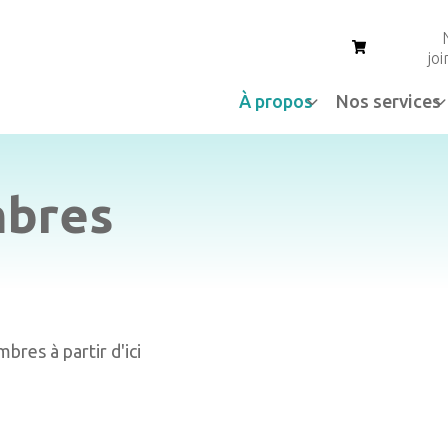
Panier
jo
À propos
Nos services
mbres
res à partir d'ici